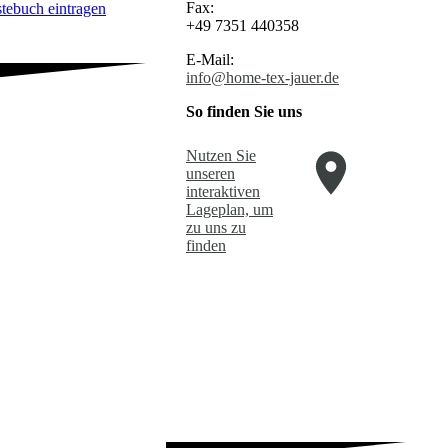
Fax:
stebuch eintragen
+49 7351 440358
E-Mail:
info@home-tex-jauer.de
So finden Sie uns
Nutzen Sie
unseren
interaktiven
La­ge­plan, um
zu uns zu
finden