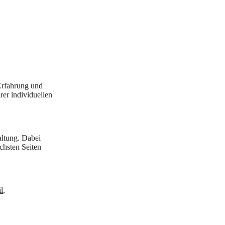
 Erfahrung und
rer individuellen
altung. Dabei
chsten Seiten
l
,