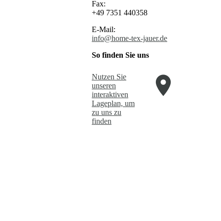
Fax:
+49 7351 440358
E-Mail:
info@home-tex-jauer.de
So finden Sie uns
Nutzen Sie
unseren
interaktiven
La­ge­plan, um
zu uns zu
finden